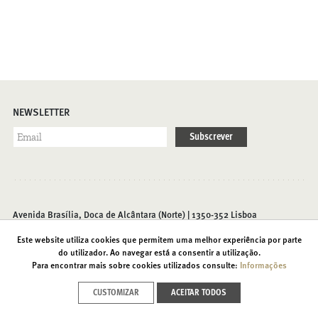
NEWSLETTER
Subscrever
Avenida Brasília, Doca de Alcântara (Norte) | 1350-352 Lisboa
T. (+351) 213 585 200 |
info@foriente.pt
Este website utiliza cookies que permitem uma melhor experiência por parte
do utilizador. Ao navegar está a consentir a utilização.
Para encontrar mais sobre cookies utilizados consulte:
Informações
Contactos
Acessibilidades
Política de Privacidade
CUSTOMIZAR
ACEITAR TODOS
Recrutamento