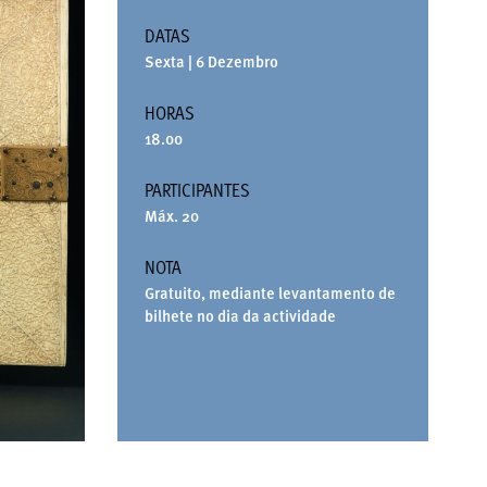
DATAS
Sexta | 6 Dezembro
HORAS
18.00
PARTICIPANTES
Máx. 20
NOTA
Gratuito, mediante levantamento de
bilhete no dia da actividade