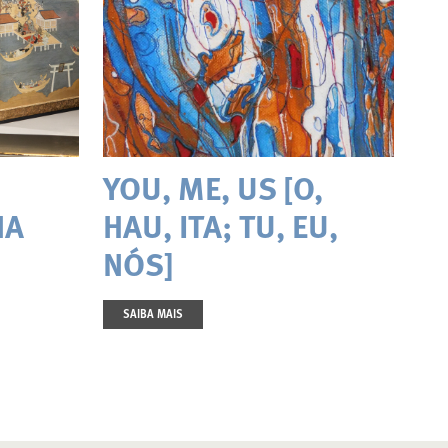
YOU, ME, US [O,
NA
HAU, ITA; TU, EU,
NÓS]
SAIBA MAIS