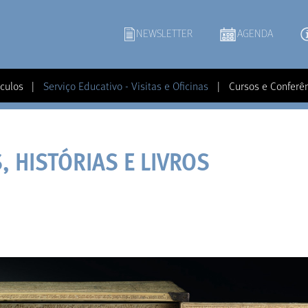
NEWSLETTER
AGENDA
culos
|
Serviço Educativo - Visitas e Oficinas
|
Cursos e Conferê
S, HISTÓRIAS E LIVROS