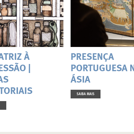
ATRIZ À
PRESENÇA
ESSÃO |
PORTUGUESA 
AS
ÁSIA
TORIAIS
SAIBA MAIS
S