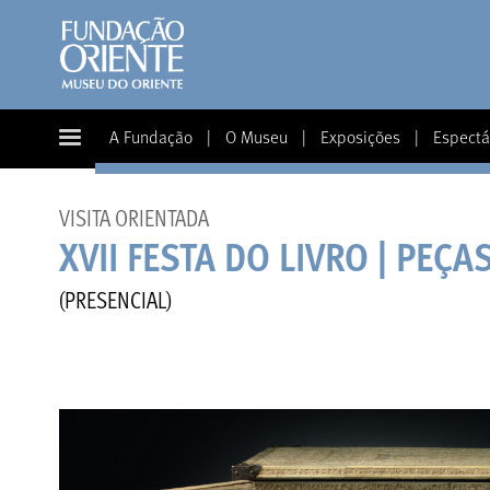
A Fundação
|
O Museu
|
Exposições
|
Espectá
VISITA ORIENTADA
XVII FESTA DO LIVRO | PEÇA
(PRESENCIAL)