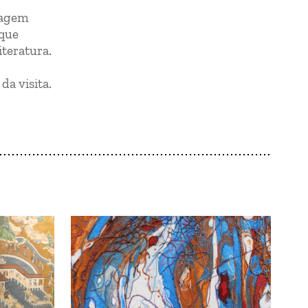
iagem
 que
iteratura.
da visita.