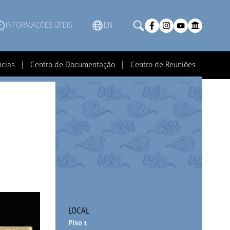
INFORMAÇÕES ÚTEIS
EN
ncias
|
Centro de Documentação
|
Centro de Reuniões
LOCAL
Piso 1