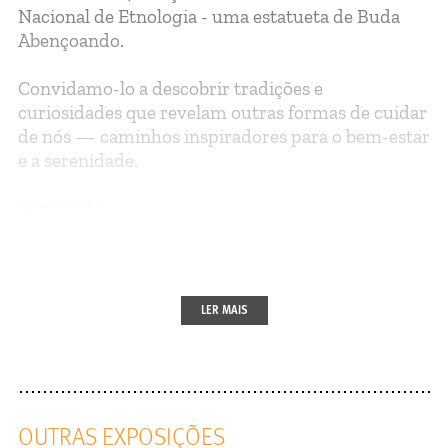
Nacional de Etnologia - uma estatueta de Buda
Abençoando.
Convidamo-lo a descobrir tradições e
curiosidades que revelam outras formas de cuidar
de nós — caminhos inspiradores para o bem-estar
e a serenidade.
Fotografia
Sylvie Pimpaneau I Gonçalo Barriga I Hugo
Maertens
LER MAIS
OUTRAS EXPOSIÇÕES