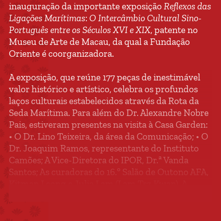
inauguração da importante exposição
Reflexos das
Ligações Marítimas
:
O Intercâmbio Cultural Sino-
Português entre os Séculos XVI e XIX
, patente no
Museu de Arte de Macau, da qual a Fundação
Oriente é coorganizadora.
A exposição, que reúne 177 peças de inestimável
valor histórico e artístico, celebra os profundos
laços culturais estabelecidos através da Rota da
Seda Marítima. Para além do Dr. Alexandre Nobre
Pais, estiveram presentes na visita à Casa Garden:
• O Dr. Lino Teixeira, da área da Comunicação; • O
Dr. Joaquim Ramos, representante do Instituto
Camões; A Vice-Diretora do IPOR, Dr.ª Vanda
Santos; As curadoras do 16.º Salão de Outono AFA,
Kitman Leong e Julia Lam (Lam Tsz Kwan). A
comitiva incluiu também especialistas do Museu
Nacional de Arte Antiga (MNAA), nomeadamente a
Dr.ª Conceição Ribeiro e o Dr. Rafael Alfenim, cuja