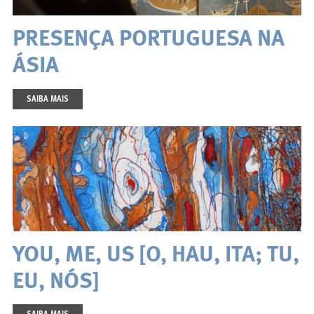
PRESENÇA PORTUGUESA NA
ÁSIA
SAIBA MAIS
YOU, ME, US [O, HAU, ITA; TU,
EU, NÓS]