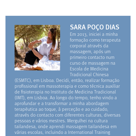
SARA POÇO DIAS
Em 2013, iniciei a minha
formação como terapeuta
corporal através da
massagem, após um
primeiro contacto num
curso de massagem na
Escola de Medicina
Tradicional Chinesa
(ESMTC), em Lisboa. Decidi, então, realizar formação
profissional em massoterapia e como técnica auxiliar
de fisioterapia no Instituto de Medicina Tradicional
(IMT), em Lisboa. Ao longo do tempo, tenho vindo a
aprofundar e a transformar a minha abordagem
terapêutica ao toque, à perceção e ao cuidado,
através do contacto com diferentes culturas, diversas
pessoas e vários mestres. Mergulhei na cultura
tailandesa, onde aprendi massagem tailandesa em
várias escolas, incluindo a International Training