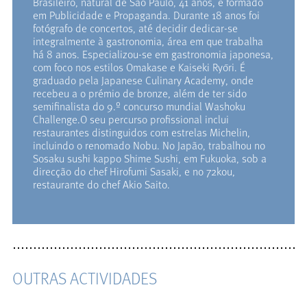
Orientações sobre métodos de preparação,
Brasileiro, natural de São Paulo, 41 anos, é formado
ingredientes e apresentação
em Publicidade e Propaganda. Durante 18 anos foi
fotógrafo de concertos, até decidir dedicar-se
integralmente à gastronomia, área em que trabalha
3. Comer – Degustação e Partilha
há 8 anos. Especializou-se em gastronomia japonesa,
com foco nos estilos Omakase e Kaiseki Ryōri. É
Degustação dos pratos preparados durante a
graduado pela Japanese Culinary Academy, onde
recebeu a o prémio de bronze, além de ter sido
oficina, acompanhados de chá
semifinalista do 9.º concurso mundial Washoku
Momento de partilha, diálogo e
Challenge.O seu percurso profissional inclui
esclarecimento de questões finais
restaurantes distinguidos com estrelas Michelin,
incluindo o renomado Nobu. No Japão, trabalhou no
Sosaku sushi kappo Shime Sushi, em Fukuoka, sob a
No final da oficina, será disponibilizado aos
direcção do chef Hirofumi Sasaki, e no 72kou,
participantes um PDF digital
restaurante do chef Akio Saito.
NOTA:
Restrições alimentares devem ser
comunicadas
Em caso de desistência:
OUTRAS ACTIVIDADES
Haverá lugar ao reembolso do valor total da