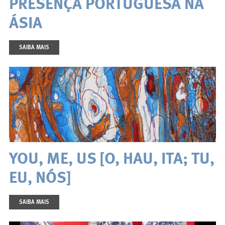
PRESENÇA PORTUGUESA NA
ÁSIA
SAIBA MAIS
YOU, ME, US [O, HAU, ITA; TU,
EU, NÓS]
SAIBA MAIS