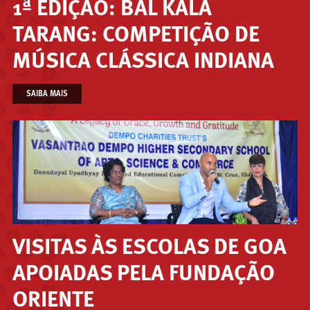
1ª EDIÇÃO: BAL KALA
TARANG: COMPETIÇÃO DE
MÚSICA CLÁSSICA INDIANA
SAIBA MAIS
VISITAS ÀS ESCOLAS DE GOA
APOIADAS PELA FUNDAÇÃO
ORIENTE