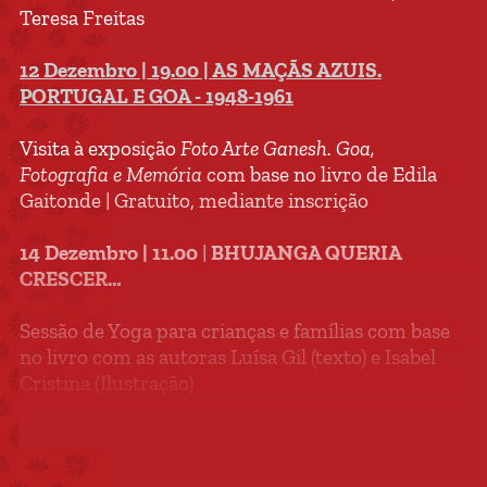
Teresa Freitas
12 Dezembro | 19.00 | AS MAÇÃS AZUIS.
PORTUGAL E GOA - 1948-1961
Visita à exposição
Foto Arte Ganesh. Goa,
Fotografia e Memória
com base no livro de Edila
Gaitonde | Gratuito, mediante inscrição
14 Dezembro | 11.00
|
BHUJANGA QUERIA
CRESCER…
Sessão de Yoga para crianças e famílias com base
no livro com as autoras Luísa Gil (texto) e Isabel
Cristina (Ilustração)
Para famílias [crianças M/5 anos] | Esgotado