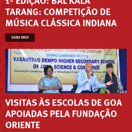
1ª EDIÇÃO: BAL KALA
TARANG: COMPETIÇÃO DE
MÚSICA CLÁSSICA INDIANA
SAIBA MAIS
VISITAS ÀS ESCOLAS DE GOA
APOIADAS PELA FUNDAÇÃO
ORIENTE