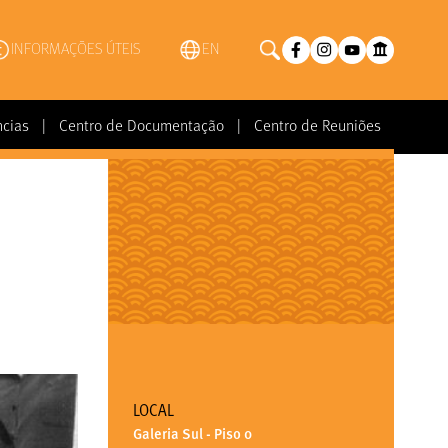
INFORMAÇÕES ÚTEIS
EN
ncias
|
Centro de Documentação
|
Centro de Reuniões
LOCAL
Galeria Sul - Piso 0