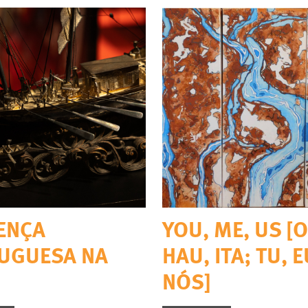
ENÇA
YOU, ME, US [O
UGUESA NA
HAU, ITA; TU, E
NÓS]