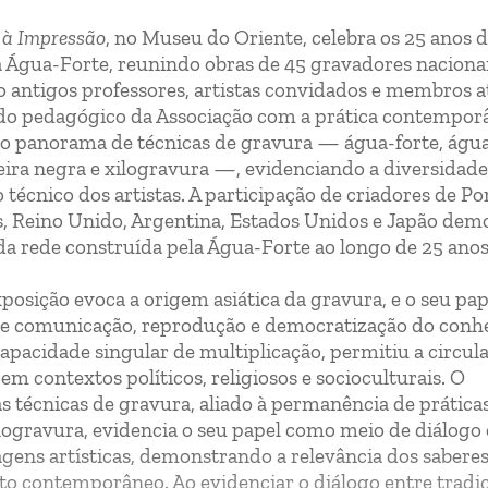
 à Impressão
, no Museu do Oriente, celebra os 25 anos 
 Água-Forte, reunindo obras de 45 gravadores nacionai
o antigos professores, artistas convidados e membros at
ado pedagógico da Associação com a prática contempor
 panorama de técnicas de gravura — água-forte, água
eira negra e xilogravura —, evidenciando a diversidade
 técnico dos artistas. A participação de criadores de Po
s, Reino Unido, Argentina, Estados Unidos e Japão dem
da rede construída pela Água-Forte ao longo de 25 ano
osição evoca a origem asiática da gravura, e o seu pap
de comunicação, reprodução e democratização do conh
apacidade singular de multiplicação, permitiu a circul
 contextos políticos, religiosos e socioculturais. O
s técnicas de gravura, aliado à permanência de prática
logravura, evidencia o seu papel como meio de diálogo
uagens artísticas, demonstrando a relevância dos sabere
to contemporâneo. Ao evidenciar o diálogo entre tradi