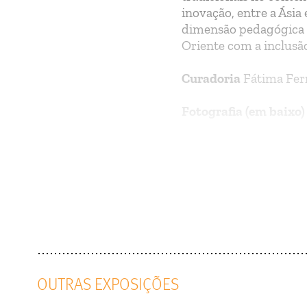
inovação, entre a Ásia
dimensão pedagógica e
Oriente com a inclusão
Curadoria
Fátima Fer
Fotografia (em baixo
Fátima Ferreira, Tere
Maria Manuel Lyra, Ma
Aida Carreira, Duarte
OUTRAS EXPOSIÇÕES