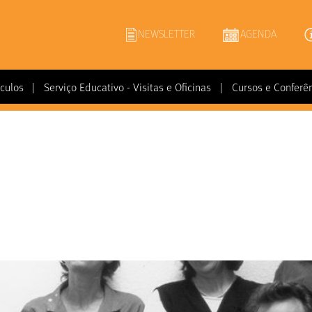
NEWSLETTER
AGENDA
culos
|
Serviço Educativo - Visitas e Oficinas
|
Cursos e Conferê