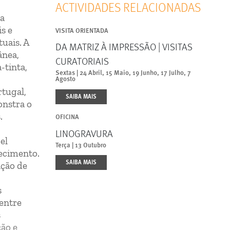
ACTIVIDADES RELACIONADAS
da
s e
VISITA ORIENTADA
uais. A
DA MATRIZ À IMPRESSÃO | VISITAS
ânea,
CURATORIAIS
-tinta,
Sextas | 24 Abril, 15 Maio, 19 Junho, 17 Julho, 7
Agosto
rtugal,
SAIBA MAIS
onstra o
s.
OFICINA
LINOGRAVURA
el
Terça | 13 Outubro
ecimento.
SAIBA MAIS
ação de
s
 entre
s
ção e