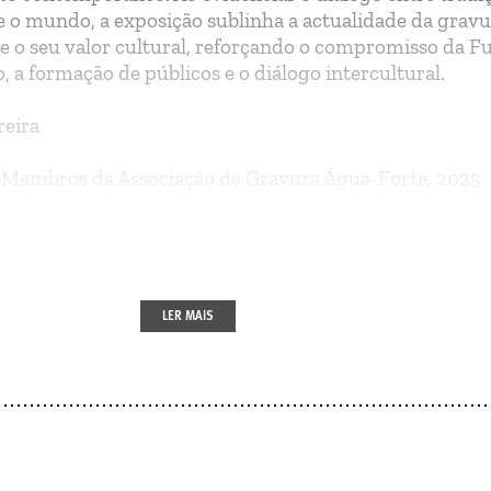
 e o mundo, a exposição sublinha a actualidade da gravu
 o seu valor cultural, reforçando o compromisso da 
, a formação de públicos e o diálogo intercultural.
reira
)
Membros da Associação de Gravura Água-Forte, 2025
sa Pato, Amélia Soares, Margarida Lourenço, Tereza Mo
dalena Fonseca, Ana Galvão, Palmira Pires, Yael Blumb
 Esmeriz, Manuel Lopes
LER MAIS