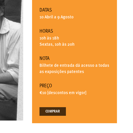
DATAS
10 Abril a 9 Agosto
HORAS
10h às 18h
Sextas, 10h às 20h
NOTA
Bilhete de entrada dá acesso a todas
as exposições patentes
PREÇO
€10 [descontos em vigor]
COMPRAR