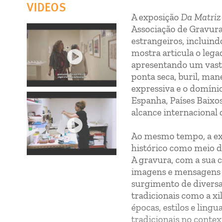
VIDEOS
A exposição
Da Matriz
Associação de Gravura
estrangeiros, incluind
mostra articula o leg
apresentando um vasto
ponta seca, buril, man
expressiva e o domínio
Espanha, Países Baixo
alcance internacional 
Ao mesmo tempo, a exp
histórico como meio 
A gravura, com a sua c
imagens e mensagens em
surgimento de diversa
tradicionais como a xi
épocas, estilos e ling
tradicionais no contex