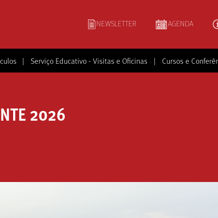
NEWSLETTER
AGENDA
culos
|
Serviço Educativo - Visitas e Oficinas
|
Cursos e Conferê
ONTE 2026