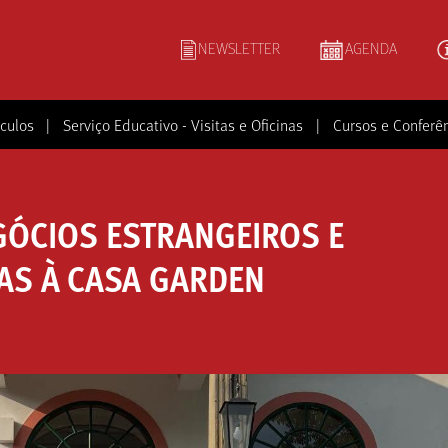
NEWSLETTER
AGENDA
culos
|
Serviço Educativo - Visitas e Oficinas
|
Cursos e Conferê
GÓCIOS ESTRANGEIROS E
S À CASA GARDEN