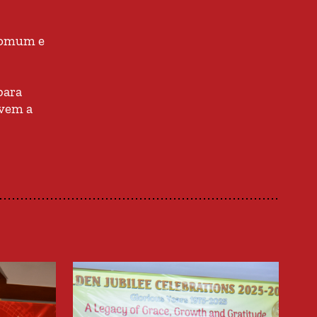
 comum e
para
ovem a