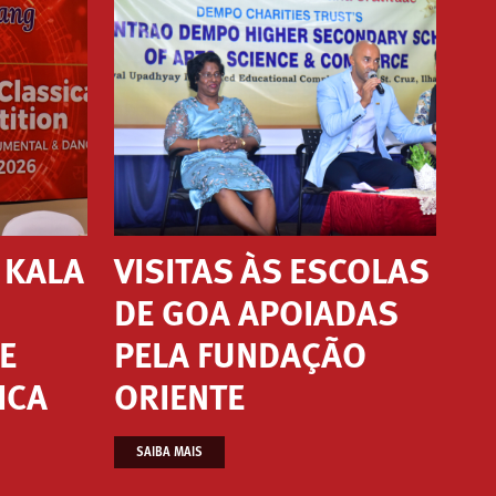
L KALA
VISITAS ÀS ESCOLAS
DE GOA APOIADAS
E
PELA FUNDAÇÃO
ICA
ORIENTE
SAIBA MAIS