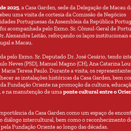
 de 2025
, a Casa Garden, sede da Delegação de Macau d
ebeu uma visita de cortesia da Comissão de Negócios
dades Portuguesas da Assembleia da República Portug
foi acompanhada pelo Exmo. Sr. Cônsul-Geral de Port
 Alexandre Leitão, reforçando os laços institucionais 
ugal e Macau.
ida pelo Exmo. Sr. Deputado Dr. José Cesário, tendo in
ulo Neves (PSD), Manuel Magno (CH), Ana Catarina Lour
Maria Teresa Paulo. Durante a visita, os representante
hecer as instalações históricas da Casa Garden, bem c
l da Fundação Oriente na promoção da cultura, educaçã
, e na manutenção de uma
ponte cultural entre o Orien
a importância da Casa Garden como um espaço de encont
o diálogo intercultural, bem como o reconhecimento d
 pela Fundação Oriente ao longo das décadas.