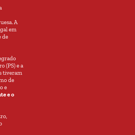
a
uesa. A
ugal em
e de
tegrado
o (PS) e a
s tiveram
omo de
o e
te e o
ro,
o