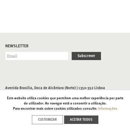
NEWSLETTER
Subscrever
Avenida Brasília, Doca de Alcântara (Norte) | 1350-352 Lisboa
T. (+351) 213 585 200 |
info@foriente.pt
Este website utiliza cookies que permitem uma melhor experiência por parte
do utilizador. Ao navegar está a consentir a utilização.
Para encontrar mais sobre cookies utilizados consulte:
Informações
Contactos
Acessibilidades
Política de Privacidade
CUSTOMIZAR
ACEITAR TODOS
Recrutamento