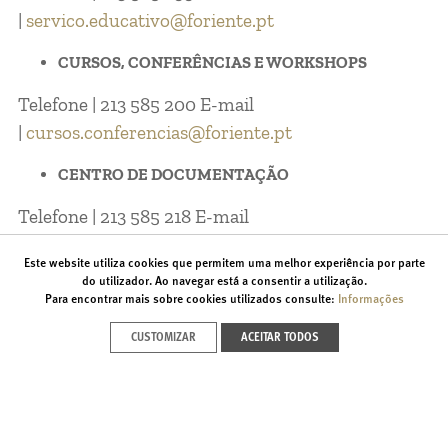
|
servico.educativo@foriente.pt
CURSOS, CONFERÊNCIAS E WORKSHOPS
Telefone | 213 585 200 E-mail
|
cursos.conferencias@foriente.pt
CENTRO DE DOCUMENTAÇÃO
Telefone | 213 585 218 E-mail
|
centro.documentacao@foriente.pt
Este website utiliza cookies que permitem uma melhor experiência por parte
do utilizador. Ao navegar está a consentir a utilização.
CENTRO DE REUNIÕES
Para encontrar mais sobre cookies utilizados consulte:
Informações
Telefone | 213 585 294 E-mail
CUSTOMIZAR
ACEITAR TODOS
|
centro.reunioes@foriente.pt
LOJA
Telefone | 213 585 243 E-mail