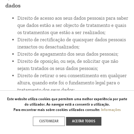
dados
Direito de acesso aos seus dados pessoais para saber
que dados estão a ser objecto de tratamento e quais
os tratamentos que estão a ser realizados;
Direito de rectificação de quaisquer dados pessoais
inexactos ou desactualizados;
Direito de apagamento dos seus dados pessoais;
Direito de oposição, ou seja, de solicitar que não
sejam tratados os seus dados pessoais;
Direito de retirar o seu consentimento em qualquer
altura, quando este foi o fundamento legal para o
tratamento dos seus dados;
Direito de solicitar a limitação do tratamento dos
Este website utiliza cookies que permitem uma melhor experiência por parte
seus dados pessoais;
do utilizador. Ao navegar está a consentir a utilização.
Para encontrar mais sobre cookies utilizados consulte:
Informações
Direito de portabilidade, ou seja, de receber os
dados pessoais que tenha disponibilizado à
CUSTOMIZAR
ACEITAR TODOS
Fundação Oriente num formato estruturado, de uso
comum e leitura mecânica e de os transmitir a outro