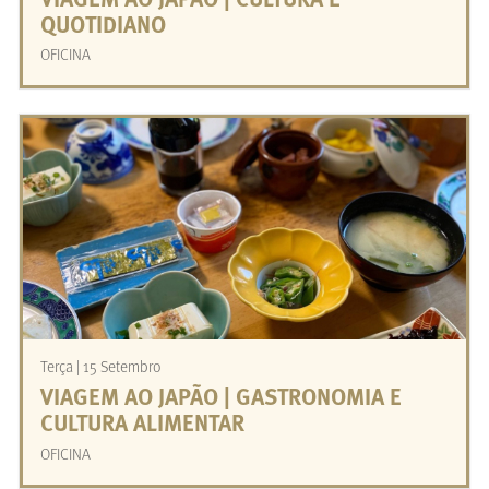
VIAGEM AO JAPÃO | CULTURA E
QUOTIDIANO
OFICINA
Terça | 15 Setembro
VIAGEM AO JAPÃO | GASTRONOMIA E
CULTURA ALIMENTAR
OFICINA