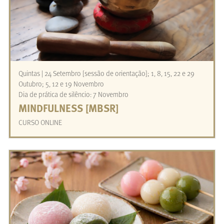
Quintas | 24 Setembro [sessão de orientação]; 1, 8, 15, 22 e 29
Outubro; 5, 12 e 19 Novembro
Dia de prática de silêncio: 7 Novembro
MINDFULNESS [MBSR]
CURSO ONLINE