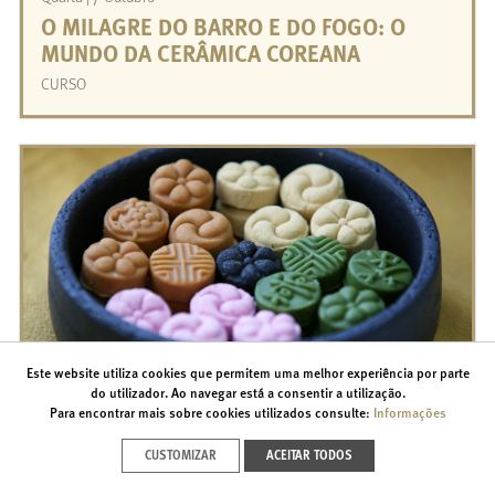
O MILAGRE DO BARRO E DO FOGO: O
MUNDO DA CERÂMICA COREANA ‎
CURSO
Este website utiliza cookies que permitem uma melhor experiência por parte
do utilizador. Ao navegar está a consentir a utilização.
Quinta | 8 Outubro
Para encontrar mais sobre cookies utilizados consulte:
Informações
APRENDA A FAZER DASIK
CUSTOMIZAR
ACEITAR TODOS
OFICINA