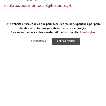
centro.documentacao@foriente.pt
SERVIÇOS
Este website utiliza cookies que permitem uma melhor experiência por parte
do utilizador. Ao navegar está a consentir a utilização.
Para encontrar mais sobre cookies utilizados consulte:
Informações
Consulte previamente os
serviços disponíveis
(clique aqui)
no Centro de Documentação.
CUSTOMIZAR
ACEITAR TODOS
NEWSLETTER
Subscrever
Avenida Brasília, Doca de Alcântara (Norte) | 1350-352 Lisboa
T. (+351) 213 585 200 |
info@foriente.pt