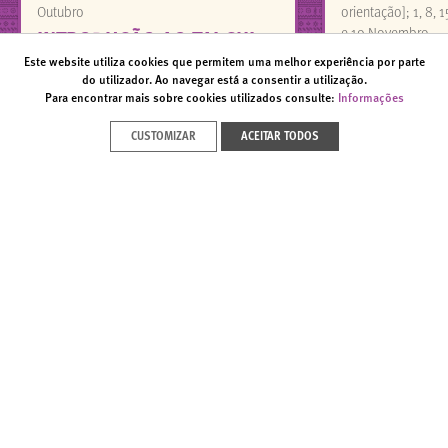
Outubro
orientação]; 1, 8, 
e 19 Novembro
INTRODUÇÃO AO TAI CHI
Dia de prática de 
Este website utiliza cookies que permitem uma melhor experiência por parte
SEMINÁRIO
MINDFULNE
do utilizador. Ao navegar está a consentir a utilização.
Para encontrar mais sobre cookies utilizados consulte:
Informações
CURSO ONLINE
CUSTOMIZAR
ACEITAR TODOS
VER TODOS
seguradora oficial
apoio
NEWSLETTER