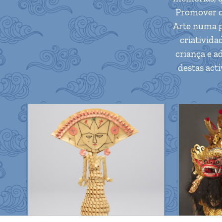
Promover o 
Arte numa pe
criatividad
criança e a
destas act