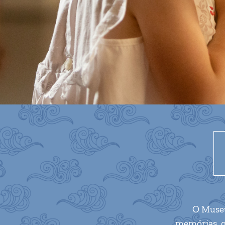
O Museu 
memórias, q