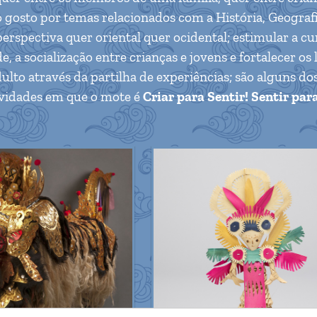
gosto por temas relacionados com a História, Geografi
rspectiva quer oriental quer ocidental; estimular a cu
e, a socialização entre crianças e jovens e fortalecer os 
dulto através da partilha de experiências; são alguns do
ividades em que o mote é
Criar para Sentir! Sentir par