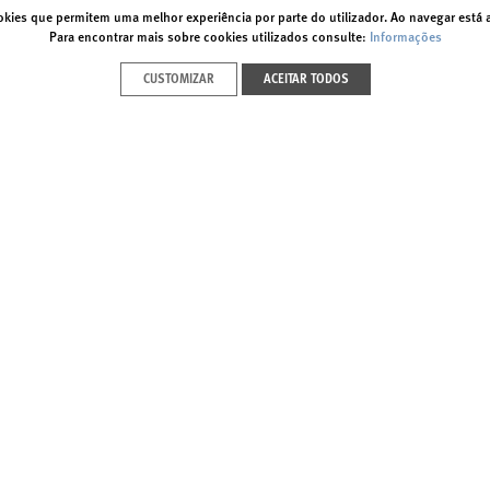
ookies que permitem uma melhor experiência por parte do utilizador. Ao navegar está a 
Para encontrar mais sobre cookies utilizados consulte:
Informações
 Setembro
Sábado | 26 Setembro
CUSTOMIZAR
ACEITAR TODOS
A DO BARONG
A DEUSA DO ARROZ
RA BEBÉS
OFICINA PARA CRIANÇAS