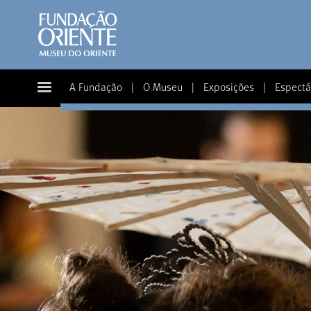
A Fundação
|
O Museu
|
Exposições
|
Espectá