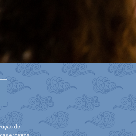
ução de
̧as e jovens.