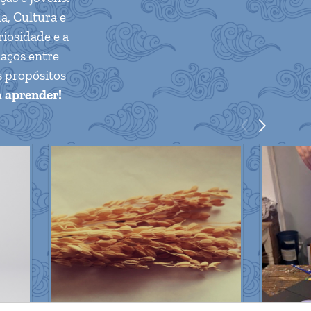
a, Cultura e
riosidade e a
laços entre
s propósitos
a aprender!
<
>