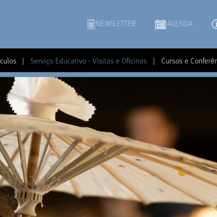
NEWSLETTER
AGENDA
culos
|
Serviço Educativo - Visitas e Oficinas
|
Cursos e Conferê