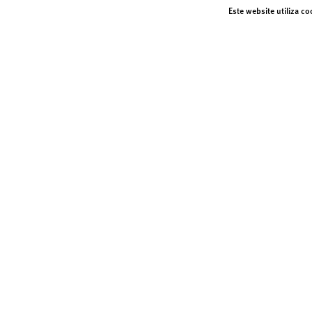
Este website utiliza c
Sábado | 26 Setembro
Sábado | 26
A CANÇÃO DE SRI DEVI
A DANÇ
OFICINA PARA BEBÉS
OFICINA PA
seguradora oficial
apoio
NEWSLETTER
Subscrever