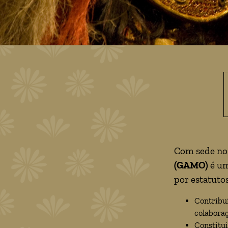
Com sede no
(GAMO)
é um
por estatuto
Contribu
colabora
Constitui