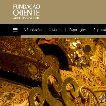
A Fundação
|
O Museu
|
Exposições
|
Espectá