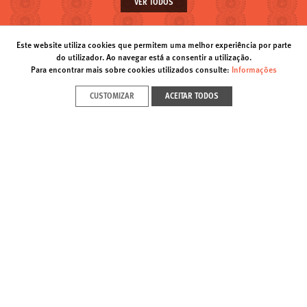
VER TODOS
Este website utiliza cookies que permitem uma melhor experiência por parte
do utilizador. Ao navegar está a consentir a utilização.
apoio espectáculos
seguradora oficial
apoio
Para encontrar mais sobre cookies utilizados consulte:
Informações
CUSTOMIZAR
ACEITAR TODOS
NEWSLETTER
Subscrever
Avenida Brasília, Doca de Alcântara (Norte) | 1350-352 Lisboa
T. (+351) 213 585 200 |
info@foriente.pt
Contactos
Acessibilidades
Política de Privacidade