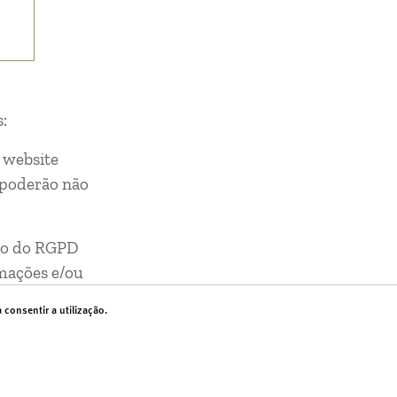
:
 website
s poderão não
ito do RGPD
rmações e/ou
consentir a utilização.