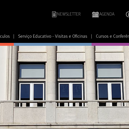
NEWSLETTER
AGENDA
culos
|
Serviço Educativo - Visitas e Oficinas
|
Cursos e Conferê