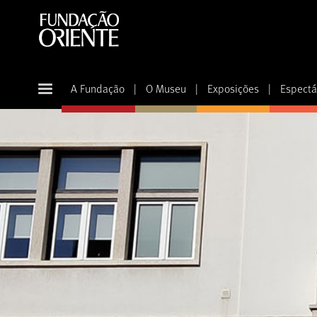
A Fundação
|
O Museu
|
Exposições
|
Espectá