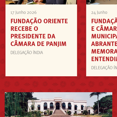
17 Junho 2026
24 Junho
FUNDAÇÃO ORIENTE
FUNDAÇÃ
RECEBE O
E CÂMA
PRESIDENTE DA
MUNICIP
CÂMARA DE PANJIM
ABRANT
MEMORA
DELEGAÇÃO ÍNDIA
ENTEND
DELEGAÇÃO Í