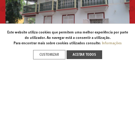
Este website utiliza cookies que permitem uma melhor experiência por parte
ÍNDIA
do utilizador. Ao navegar está a consentir a utilização.
Para encontrar mais sobre cookies utilizados consulte:
Informações
Instalada em Pangim, Goa, desde 1995, a
CUSTOMIZAR
ACEITAR TODOS
delegação da Fundação Oriente na Índia
desenvolve as suas actividades em coordenação
com diferentes instituições indianas, com
destaque para o Indian Council for Cultural
Relations (ICCR) e o Archaeological Survey of India
(ASI), para além de outras entidades
governamentais, académicas e religiosas.
SAIBA MAIS