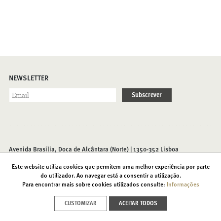
NEWSLETTER
Subscrever
Avenida Brasília, Doca de Alcântara (Norte) | 1350-352 Lisboa
T. (+351) 213 585 200 |
info@foriente.pt
Este website utiliza cookies que permitem uma melhor experiência por parte
do utilizador. Ao navegar está a consentir a utilização.
Para encontrar mais sobre cookies utilizados consulte:
Informações
Contactos
Acessibilidades
Política de Privacidade
CUSTOMIZAR
ACEITAR TODOS
Recrutamento