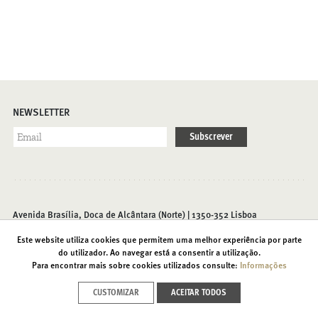
NEWSLETTER
Subscrever
Avenida Brasília, Doca de Alcântara (Norte) | 1350-352 Lisboa
T. (+351) 213 585 200 |
info@foriente.pt
Este website utiliza cookies que permitem uma melhor experiência por parte
do utilizador. Ao navegar está a consentir a utilização.
Para encontrar mais sobre cookies utilizados consulte:
Informações
Contactos
Acessibilidades
Política de Privacidade
CUSTOMIZAR
ACEITAR TODOS
Recrutamento