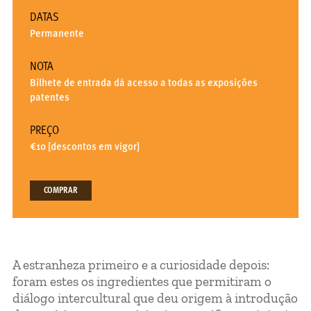
DATAS
Permanente
NOTA
Bilhete de entrada dá acesso a todas as exposições
patentes
PREÇO
€10 [descontos em vigor]
COMPRAR
A estranheza primeiro e a curiosidade depois:
foram estes os ingredientes que permitiram o
diálogo intercultural que deu origem à introdução