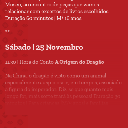
Museu, ao encontro de peças que vamos
relacionar com excertos de livros escolhidos.
Duração 60 minutos | M/ 16 anos
**
Sábado | 25 Novembro
11.30 | Hora do Conto
A Origem do Dragão
Na China, o dragão é visto como um animal
especialmente auspicioso e, em tempos, associado
à figura do imperador. Diz-se que quanto mais
longo for, mais sorte trará às pessoas! Duração 30
minutos | Para crianças [M/5 anos] e famílias
15.00 | Hora do Conto
Issun Bôshi, o Polegarzinho