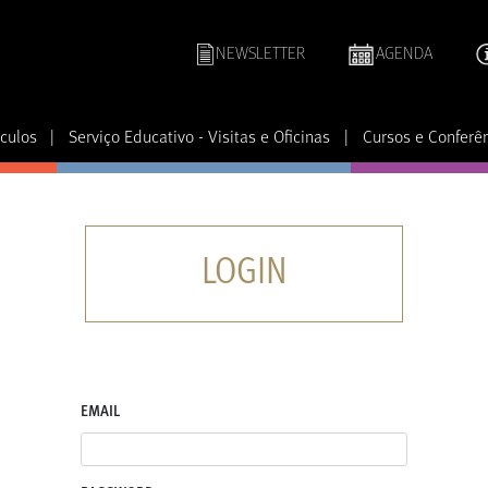
NEWSLETTER
AGENDA
culos
|
Serviço Educativo - Visitas e Oficinas
|
Cursos e Conferê
LOGIN
EMAIL