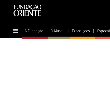
A Fundação
|
O Museu
|
Exposições
|
Espectá