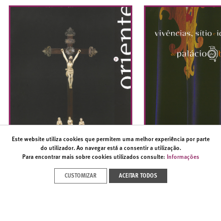
Este website utiliza cookies que permitem uma melhor experiência por parte
do utilizador. Ao navegar está a consentir a utilização.
Para encontrar mais sobre cookies utilizados consulte:
Informações
CUSTOMIZAR
ACEITAR TODOS
REVISTA ORIENTE Nº 31
VIVÊNCIAS, SÍT
ICONOGRAFIA 
PALÁCIO DE B