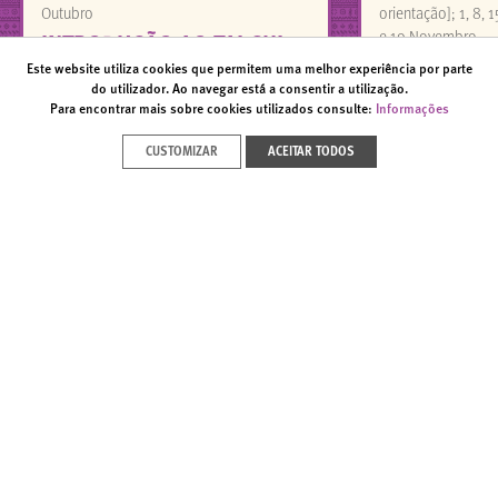
Outubro
orientação]; 1, 8, 
e 19 Novembro
INTRODUÇÃO AO TAI CHI
Dia de prática de 
Este website utiliza cookies que permitem uma melhor experiência por parte
SEMINÁRIO
MINDFULNE
do utilizador. Ao navegar está a consentir a utilização.
Para encontrar mais sobre cookies utilizados consulte:
Informações
CURSO ONLINE
CUSTOMIZAR
ACEITAR TODOS
VER TODOS
seguradora oficial
apoio
NEWSLETTER