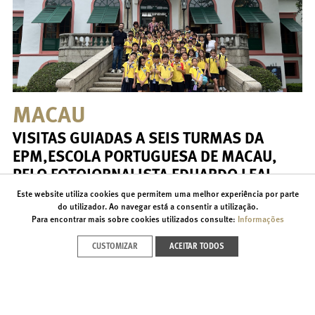
MACAU
VISITAS GUIADAS A SEIS TURMAS DA
EPM,ESCOLA PORTUGUESA DE MACAU,
PELO FOTOJORNALISTA EDUARDO LEAL
Este website utiliza cookies que permitem uma melhor experiência por parte
visitas guiadas à Exposição de fotografia na Casa
do utilizador. Ao navegar está a consentir a utilização.
Garden
Para encontrar mais sobre cookies utilizados consulte:
Informações
CUSTOMIZAR
ACEITAR TODOS
SAIBA MAIS